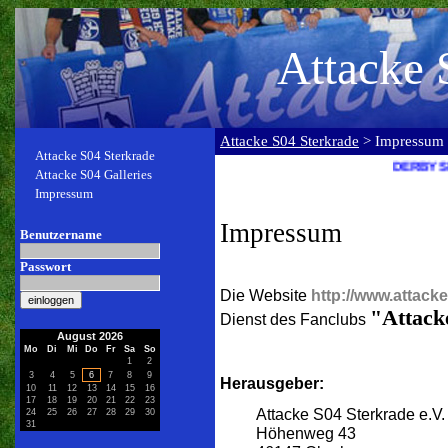
Attacke 
Attacke S04 Sterkrade
> Impressum
Attacke S04 Sterkrade
DERBYSIEGER 2012
Attacke S04 Galleries
Impressum
Impressum
Benutzername
Passwort
Die Website
http://www.attack
"Attack
Dienst des Fanclubs
August 2026
Mo
Di
Mi
Do
Fr
Sa
So
1
2
3
4
5
6
7
8
9
Herausgeber:
10
11
12
13
14
15
16
17
18
19
20
21
22
23
Attacke S04 Sterkrade e.V.
24
25
26
27
28
29
30
31
Höhenweg 43