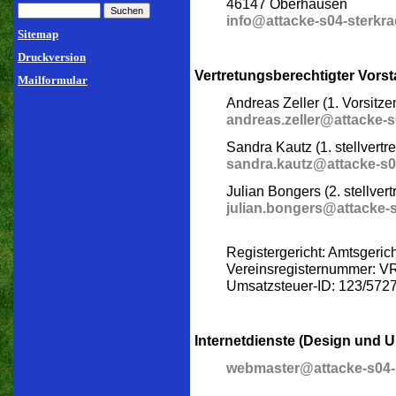
46147 Oberhausen
info@attacke-s04-sterkra
Sitemap
Druckversion
Vertretungsberechtigter Vorst
Mailformular
Andreas Zeller (1. Vorsitze
andreas.zeller@attacke-s
Sandra Kautz (1. stellvertr
sandra.kautz@attacke-s0
Julian Bongers (2. stellver
julian.bongers@attacke-s
Registergericht: Amtsgeri
Vereinsregisternummer: V
Umsatzsteuer-ID: 123/572
Internetdienste (Design und 
webmaster@attacke-s04-